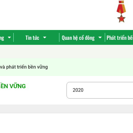
ng
Tin tức
Quan hệ cổ đông
Phát triển b
và phát triển bền vững
BỀN VỮNG
Tìm
kiếm...