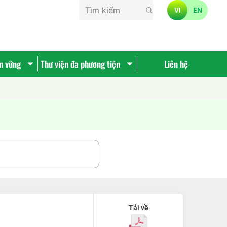
VI
EN
ền vững
Thư viện đa phương tiện
Liên hệ
Tải về