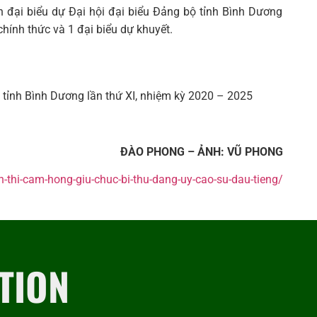
 đại biểu dự Đại hội đại biểu Đảng bộ tỉnh Bình Dương
hính thức và 1 đại biểu dự khuyết.
ộ tỉnh Bình Dương lần thứ XI, nhiệm kỳ 2020 – 2025
ĐÀO PHONG – ẢNH: VŨ PHONG
thi-cam-hong-giu-chuc-bi-thu-dang-uy-cao-su-dau-tieng/
TION