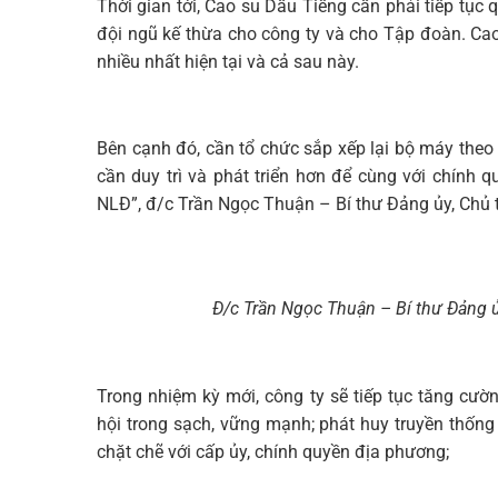
Thời gian tới, Cao su Dầu Tiếng cần phải tiếp tục
đội ngũ kế thừa cho công ty và cho Tập đoàn. Ca
nhiều nhất hiện tại và cả sau này.
Bên cạnh đó, cần tổ chức sắp xếp lại bộ máy theo
cần duy trì và phát triển hơn để cùng với chín
NLĐ”, đ/c Trần Ngọc Thuận – Bí thư Đảng ủy, Chủ t
Đ/c Trần Ngọc Thuận – Bí thư Đảng ủ
Trong nhiệm kỳ mới, công ty sẽ tiếp tục tăng cườ
hội trong sạch, vững mạnh; phát huy truyền thống 
chặt chẽ với cấp ủy, chính quyền địa phương;