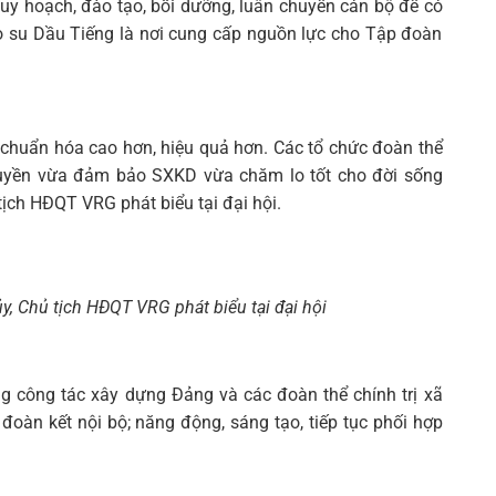
 quy hoạch, đào tạo, bồi dưỡng, luân chuyển cán bộ để có
o su Dầu Tiếng là nơi cung cấp nguồn lực cho Tập đoàn
 chuẩn hóa cao hơn, hiệu quả hơn. Các tổ chức đoàn thể
h quyền vừa đảm bảo SXKD vừa chăm lo tốt cho đời sống
ịch HĐQT VRG phát biểu tại đại hội.
y, Chủ tịch HĐQT VRG phát biểu tại đại hội
ng công tác xây dựng Đảng và các đoàn thể chính trị xã
đoàn kết nội bộ; năng động, sáng tạo, tiếp tục phối hợp