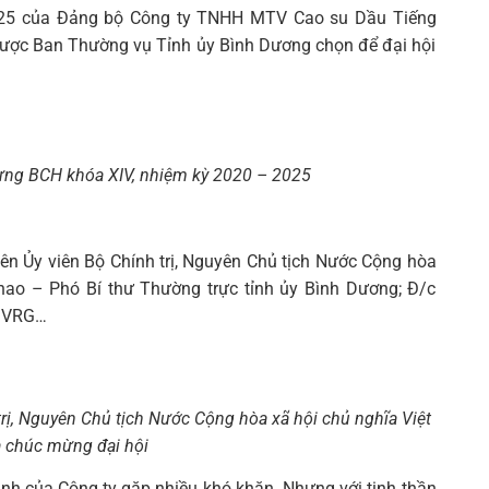
 2025 của Đảng bộ Công ty TNHH MTV Cao su Dầu Tiếng
được Ban Thường vụ Tỉnh ủy Bình Dương chọn để đại hội
mừng BCH khóa XIV, nhiệm kỳ 2020 – 2025
ên Ủy viên Bộ Chính trị, Nguyên Chủ tịch Nước Cộng hòa
ao – Phó Bí thư Thường trực tỉnh ủy Bình Dương; Đ/c
T VRG…
rị, Nguyên Chủ tịch Nước Cộng hòa xã hội chủ nghĩa Việt
 chúc mừng đại hội
anh của Công ty gặp nhiều khó khăn. Nhưng với tinh thần