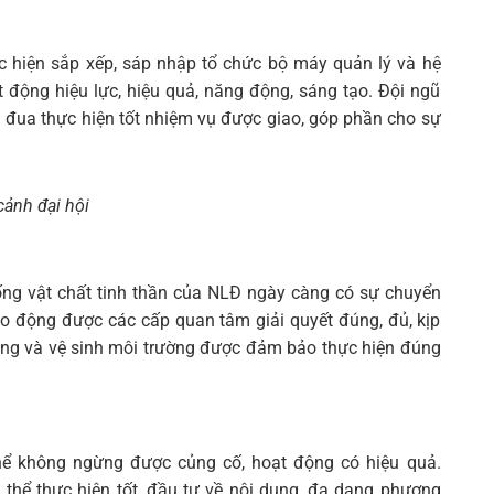
Tìm
kiếm...
 hiện sắp xếp, sáp nhập tổ chức bộ máy quản lý và hệ
ạt động hiệu lực, hiệu quả, năng động, sáng tạo. Đội ngũ
 đua thực hiện tốt nhiệm vụ được giao, góp phần cho sự
cảnh đại hội
sống vật chất tinh thần của NLĐ ngày càng có sự chuyển
lao động được các cấp quan tâm giải quyết đúng, đủ, kịp
 động và vệ sinh môi trường được đảm bảo thực hiện đúng
hể không ngừng được củng cố, hoạt động có hiệu quả.
thể thực hiện tốt, đầu tư về nội dung, đa dạng phương