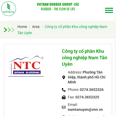
VIETNAM RUBBER GROUP -JSC
RUBBER - THE FLOW OF LIFE
Home
-
Area
-
Công ty cổ phần Khu công nghiệp Nam
Tân Uyên
Tìm
kiếm...
Công ty cổ phần Khu
công nghiệp Nam Tân
Uyên
Address:
Phường Tân
Hiệp, thành phố Hồ Chí
Minh
Phone:
0274.3652326
Fax:
0274.3652325
Email:
namtanuyen@vnn.vn