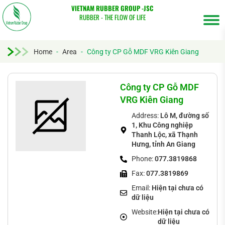
VIETNAM RUBBER GROUP -JSC
RUBBER - THE FLOW OF LIFE
Home
-
Area
-
Công ty CP Gỗ MDF VRG Kiên Giang
Tìm
kiếm...
Công ty CP Gỗ MDF
VRG Kiên Giang
Address:
Lô M, đường số
1, Khu Công nghiệp
Thanh Lộc, xã Thạnh
Hưng, tỉnh An Giang
Phone:
077.3819868
Fax:
077.3819869
Email:
Hiện tại chưa có
dữ liệu
Website:
Hiện tại chưa có
dữ liệu