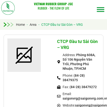
VIETNAM RUBBER GROUP -JSC
RUBBER - THE FLOW OF LIFE
Home
-
Area
-
CTCP Đầu tư Sài Gòn – VRG
Tìm
kiếm...
CTCP Đầu tư Sài Gòn
– VRG
Address:
Phòng 608A,
Số 106 Nguyễn Văn
Trỗi, Phường Phú
Nhuận, TP.HCM
Phone:
(84-28)
38479375
Fax:
(84-28) 38479272
Email:
saigonvrg@saigonvrg.com.v
Website:
saigonvrg@saigonvr