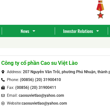
News
Investor Relations
Công ty cổ phần Cao su Việt Lào
Address:
207 Nguyễn Văn Trỗi, phường Phú Nhuận, thành 
Phone:
(00856) (20) 31900410
Fax:
(00856) (20) 31900411
Tìm
Email:
caosuvietlao@yahoo.com
kiếm...
Website:
caosuvietlao@yahoo.com