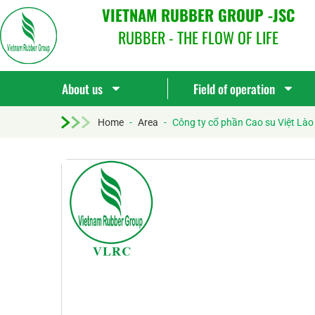
VIETNAM RUBBER GROUP -JSC
RUBBER - THE FLOW OF LIFE
About us
Field of operation
Home
-
Area
-
Công ty cổ phần Cao su Việt Lào