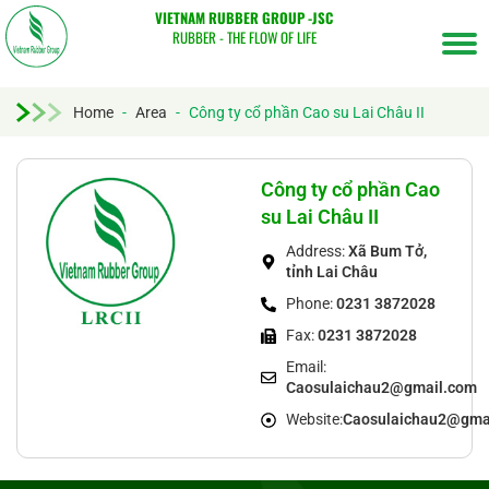
VIETNAM RUBBER GROUP -JSC
RUBBER - THE FLOW OF LIFE
Home
-
Area
-
Công ty cổ phần Cao su Lai Châu II
Tìm
kiếm...
Công ty cổ phần Cao
su Lai Châu II
Address:
Xã Bum Tở,
tỉnh Lai Châu
Phone:
0231 3872028
Fax:
0231 3872028
Email:
Caosulaichau2@gmail.com
Website:
Caosulaichau2@gma