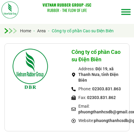
VIETNAM RUBBER GROUP -JSC
RUBBER - THE FLOW OF LIFE
Home
-
Area
-
Công ty cổ phần Cao su Điện Biên
Tìm
kiếm...
Công ty cổ phần Cao
su Điện Biên
Address:
Đội 19, xã
Thanh Nưa, tỉnh Điện
Biên
Phone:
02303.831.863
Fax:
02303.831.862
Email:
phuongthanhcsdb@gmail.c
Website:
phuongthanhcsdb@g