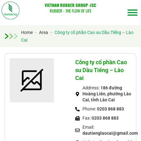
VIETNAM RUBBER GROUP -JSC
RUBBER - THE FLOW OF LIFE
Home
-
Area
-
Công ty cổ phần Cao su Dầu Tiếng – Lào
Cai
Tìm
kiếm...
Công ty cổ phần Cao
su Dầu Tiếng – Lào
Cai
Address:
186 đường
Hoàng Liên, phường Lào
Cai, tỉnh Lào Cai
Phone:
0203 868 883
Fax:
0203 868 883
Email:
dautienglaocai@gmail.com