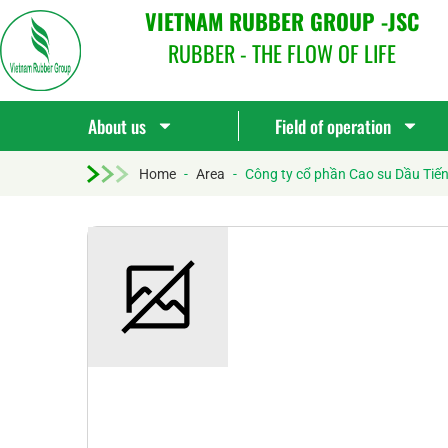
VIETNAM RUBBER GROUP -JSC
RUBBER - THE FLOW OF LIFE
About us
Field of operation
Home
-
Area
-
Công ty cổ phần Cao su Dầu Ti