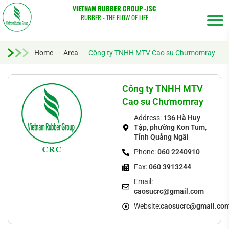
VIETNAM RUBBER GROUP -JSC
RUBBER - THE FLOW OF LIFE
Home
-
Area
-
Công ty TNHH MTV Cao su Chưmomray
Tìm
kiếm...
Công ty TNHH MTV
Cao su Chưmomray
Address:
136 Hà Huy
Tập, phường Kon Tum,
Tỉnh Quảng Ngãi
Phone:
060 2240910
Fax:
060 3913244
Email:
caosucrc@gmail.com
Website:
caosucrc@gmail.co