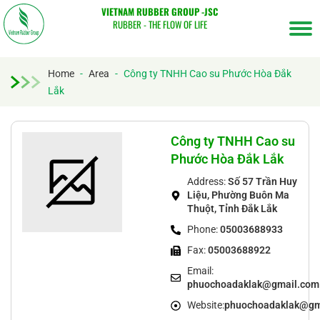
VIETNAM RUBBER GROUP -JSC
RUBBER - THE FLOW OF LIFE
Home
-
Area
-
Công ty TNHH Cao su Phước Hòa Đắk
Tìm
Lắk
kiếm...
Công ty TNHH Cao su
Phước Hòa Đắk Lắk
Address:
Số 57 Trần Huy
Liệu, Phường Buôn Ma
Thuột, Tỉnh Đắk Lắk
Phone:
05003688933
Fax:
05003688922
Email:
phuochoadaklak@gmail.com
Website:
phuochoadaklak@gm