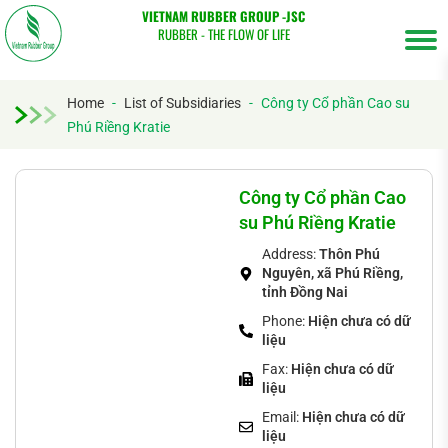
VIETNAM RUBBER GROUP -JSC
RUBBER - THE FLOW OF LIFE
Home
-
List of Subsidiaries
-
Công ty Cổ phần Cao su
Phú Riềng Kratie
Tìm
kiếm...
Công ty Cổ phần Cao
su Phú Riềng Kratie
Address:
Thôn Phú
Nguyên, xã Phú Riềng,
tỉnh Đồng Nai
Phone:
Hiện chưa có dữ
liệu
Fax:
Hiện chưa có dữ
liệu
Email:
Hiện chưa có dữ
liệu