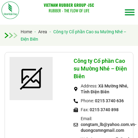
VIETNAM RUBBER GROUP -JSC
RUBBER - THE FLOW OF LIFE
Home
-
Area
-
Công ty Cổ phần Cao su Mường Nhé –
Điện Biên
Tìm
kiếm...
Công ty Cổ phần Cao
su Mường Nhé – Điện
Biên
Address:
Xã Mường Nhé,
Tỉnh Điện Biên
Phone:
0215 3740 636
Fax:
0215 3740 898
Email:
congtam_lb@yahoo.com.vn-
duongcsmngmail.com