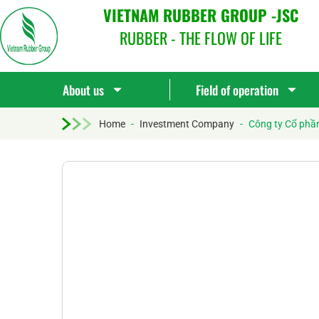
VIETNAM RUBBER GROUP -JSC
RUBBER - THE FLOW OF LIFE
About us
Field of operation
Home
-
Investment Company
-
Công ty Cổ phầ