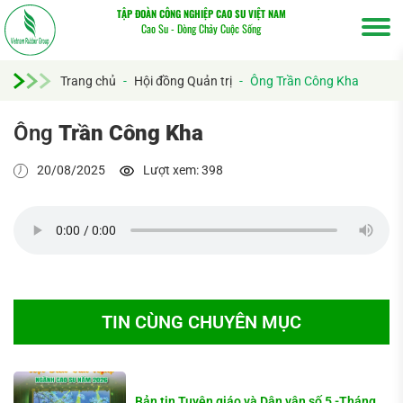
TẬP ĐOÀN CÔNG NGHIỆP CAO SU VIỆT NAM
Cao Su - Dòng Chảy Cuộc Sống
Trang chủ
-
Hội đồng Quản trị
-
Ông Trần Công Kha
Ông
Trần Công Kha
20/08/2025
Lượt xem: 398
Tìm
kiếm...
TIN CÙNG CHUYÊN MỤC
Bản tin Tuyên giáo và Dân vận số 5 -Tháng