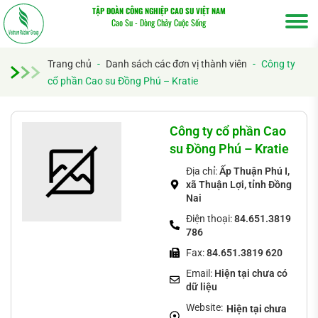
TẬP ĐOÀN CÔNG NGHIỆP CAO SU VIỆT NAM
Cao Su - Dòng Chảy Cuộc Sống
Trang chủ
-
Danh sách các đơn vị thành viên
-
Công ty
cổ phần Cao su Đồng Phú – Kratie
Tìm
kiếm...
Công ty cổ phần Cao
su Đồng Phú – Kratie
Địa chỉ:
Ấp Thuận Phú I,
xã Thuận Lợi, tỉnh Đồng
Nai
Điện thoại:
84.651.3819
786
Fax:
84.651.3819 620
Email:
Hiện tại chưa có
dữ liệu
Website:
Hiện tại chưa