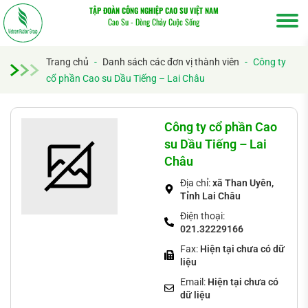
TẬP ĐOÀN CÔNG NGHIỆP CAO SU VIỆT NAM
Cao Su - Dòng Chảy Cuộc Sống
Trang chủ
-
Danh sách các đơn vị thành viên
-
Công ty
cổ phần Cao su Dầu Tiếng – Lai Châu
Tìm
kiếm...
Công ty cổ phần Cao
su Dầu Tiếng – Lai
Châu
Địa chỉ:
xã Than Uyên,
Tỉnh Lai Châu
Điện thoại:
021.32229166
Fax:
Hiện tại chưa có dữ
liệu
Email:
Hiện tại chưa có
dữ liệu