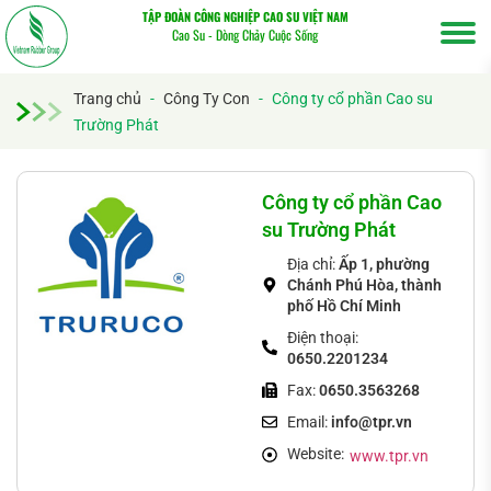
TẬP ĐOÀN CÔNG NGHIỆP CAO SU VIỆT NAM
Cao Su - Dòng Chảy Cuộc Sống
Trang chủ
-
Công Ty Con
-
Công ty cổ phần Cao su
Trường Phát
Tìm
kiếm...
Công ty cổ phần Cao
su Trường Phát
Địa chỉ:
Ấp 1, phường
Chánh Phú Hòa, thành
phố Hồ Chí Minh
Điện thoại:
0650.2201234
Fax:
0650.3563268
Email:
info@tpr.vn
Website:
www.tpr.vn