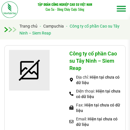
TẬP ĐOÀN CÔNG NGHIỆP CAO SU VIỆT NAM
Cao Su - Dòng Chảy Cuộc Sống
Trang chủ
-
Campuchia
-
Công ty cổ phần Cao su Tây
Ninh – Siem Reap
Tìm
kiếm...
Công ty cổ phần Cao
su Tây Ninh – Siem
Reap
Địa chỉ:
Hiện tại chưa có
dữ liệu
Điện thoại:
Hiện tại chưa
có dữ liệu
Fax:
Hiện tại chưa có dữ
liệu
Email:
Hiện tại chưa có
dữ liệu