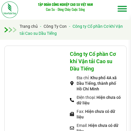
TẬP ĐOÀN CÔNG NGHIỆP CAO SU VIỆT NAM
Cao Su - Dòng Chảy Cuộc Sống
Trang chủ
-
Công Ty Con
-
Công ty Cổ phần Cơ khí Vận
tải Cao su Dầu Tiếng
Tìm
kiếm...
Công ty Cổ phần Cơ
khí Vận tải Cao su
Dầu Tiếng
Địa chỉ:
Khu phố 4A xã
Dầu Tiếng, thành phố
Hồ Chí Minh
Điện thoại:
Hiện chưa có
dữ liệu
Fax:
Hiện chưa có dữ
liệu
Email:
Hiện chưa có dữ