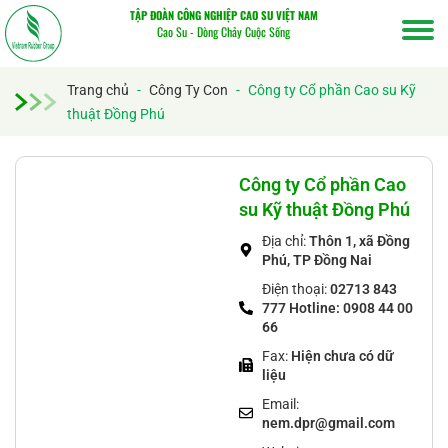
TẬP ĐOÀN CÔNG NGHIỆP CAO SU VIỆT NAM
Cao Su - Dòng Chảy Cuộc Sống
Trang chủ
-
Công Ty Con
-
Công ty Cổ phần Cao su Kỹ
thuật Đồng Phú
Tìm
kiếm...
Công ty Cổ phần Cao
su Kỹ thuật Đồng Phú
Địa chỉ:
Thôn 1, xã Đồng
Phú, TP Đồng Nai
Điện thoại:
02713 843
777 Hotline: 0908 44 00
66
Fax:
Hiện chưa có dữ
liệu
Email:
nem.dpr@gmail.com