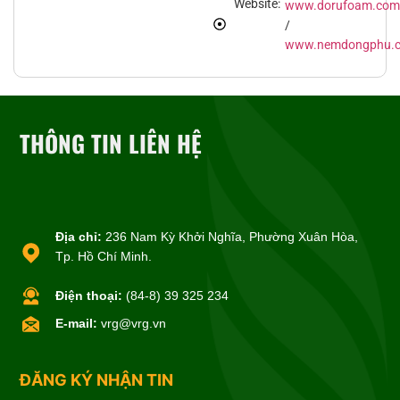
Website:
www.dorufoam.com
/
www.nemdongphu.
THÔNG TIN LIÊN HỆ
Địa chỉ:
236 Nam Kỳ Khởi Nghĩa, Phường Xuân Hòa,
Tp. Hồ Chí Minh.
Điện thoại:
(84-8) 39 325 234
E-mail:
vrg@vrg.vn
ĐĂNG KÝ NHẬN TIN