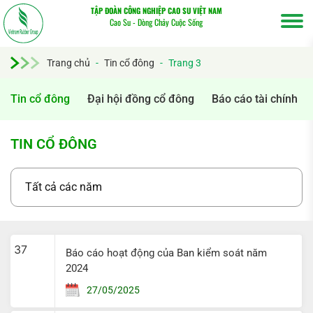
TẬP ĐOÀN CÔNG NGHIỆP CAO SU VIỆT NAM
Cao Su - Dòng Chảy Cuộc Sống
Trang chủ
-
Tin cổ đông
-
Trang 3
Tin cổ đông
Đại hội đồng cổ đông
Báo cáo tài chính
TIN CỔ ĐÔNG
Tìm
37
Báo cáo hoạt động của Ban kiểm soát năm
kiếm...
2024
27/05/2025